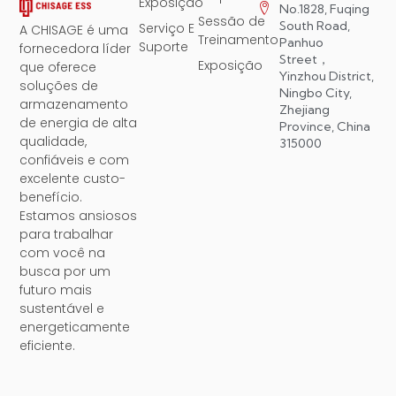
Exposição
No.1828, Fuqing
Sessão de
South Road,
Serviço E
A CHISAGE é uma
Treinamento
Panhuo
Suporte
fornecedora líder
Street，
Exposição
que oferece
Yinzhou District,
soluções de
Ningbo City,
armazenamento
Zhejiang
de energia de alta
Province, China
qualidade,
315000
confiáveis ​​e com
excelente custo-
benefício.
Estamos ansiosos
para trabalhar
com você na
busca por um
futuro mais
sustentável e
energeticamente
eficiente.