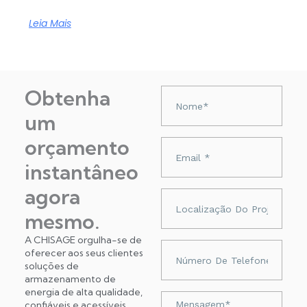
Leia Mais
Obtenha
Nazwa
um
orçamento
Adres
e-
instantâneo
mail
agora
Localização
do
mesmo.
projeto
A CHISAGE orgulha-se de
Numer
oferecer aos seus clientes
telefonu
soluções de
armazenamento de
energia de alta qualidade,
Wiadomość
confiáveis ​​e acessíveis.