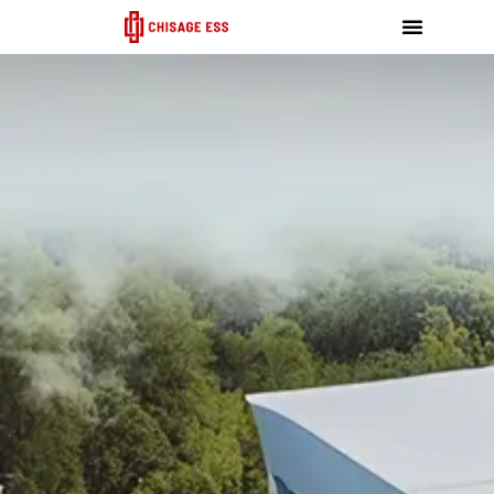
跳
至
内
容