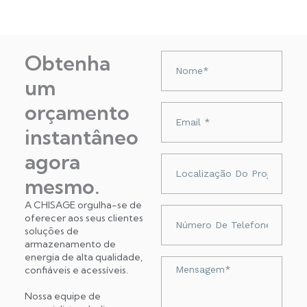
Obtenha
Nazwa
um
orçamento
Adres
e-
instantâneo
mail
agora
Localização
do
mesmo.
projeto
A CHISAGE orgulha-se de
Numer
oferecer aos seus clientes
telefonu
soluções de
armazenamento de
energia de alta qualidade,
Wiadomość
confiáveis ​​e acessíveis.
Nossa equipe de