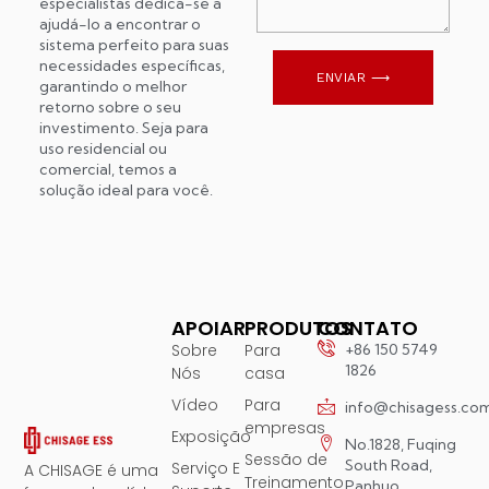
especialistas dedica-se a
ajudá-lo a encontrar o
sistema perfeito para suas
necessidades específicas,
ENVIAR ⟶
garantindo o melhor
retorno sobre o seu
investimento. Seja para
uso residencial ou
comercial, temos a
solução ideal para você.
APOIAR
PRODUTOS
CONTATO
Sobre
Para
+86 150 5749
1826
Nós
casa
Vídeo
Para
info@chisagess.co
empresas
Exposição
No.1828, Fuqing
Sessão de
South Road,
Serviço E
A CHISAGE é uma
Treinamento
Panhuo