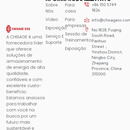
Sobre
Para
+86 150 5749
1826
Nós
casa
Vídeo
Para
info@chisagess.co
empresas
Exposição
No.1828, Fuqing
Sessão de
South Road,
Serviço E
A CHISAGE é uma
Treinamento
Panhuo
Suporte
fornecedora líder
Street，
Exposição
que oferece
Yinzhou District,
soluções de
Ningbo City,
armazenamento
Zhejiang
de energia de alta
Province, China
qualidade,
315000
confiáveis ​​e com
excelente custo-
benefício.
Estamos ansiosos
para trabalhar
com você na
busca por um
futuro mais
sustentável e