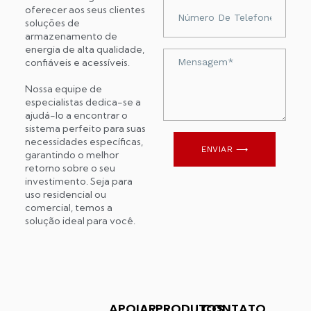
Numer
oferecer aos seus clientes
telefonu
soluções de
armazenamento de
energia de alta qualidade,
Wiadomość
confiáveis ​​e acessíveis.
Nossa equipe de
especialistas dedica-se a
ajudá-lo a encontrar o
sistema perfeito para suas
necessidades específicas,
ENVIAR ⟶
garantindo o melhor
retorno sobre o seu
investimento. Seja para
uso residencial ou
comercial, temos a
solução ideal para você.
APOIAR
PRODUTOS
CONTATO