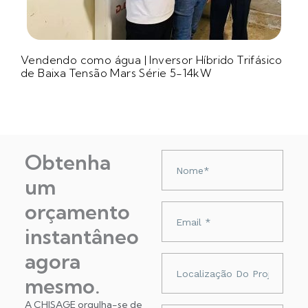
Vendendo como água | Inversor Híbrido Trifásico
de Baixa Tensão Mars Série 5-14kW
Obtenha
Nazwa
um
orçamento
Adres
e-
instantâneo
mail
agora
Localização
do
mesmo.
projeto
A CHISAGE orgulha-se de