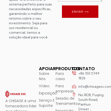
sistema perfeito para suas
necessidades específicas,
ENVIAR ⟶
garantindo o melhor
retorno sobre o seu
investimento. Seja para
uso residencial ou
comercial, temos a
solução ideal para você.
APOIAR
PRODUTOS
CONTATO
Sobre
Para
+86 150 5749
1826
Nós
casa
Vídeo
Para
info@chisagess.co
empresas
Exposição
No.1828, Fuqing
Sessão de
South Road,
Serviço E
A CHISAGE é uma
Treinamento
Panhuo
Suporte
fornecedora líder
Street，
Exposição