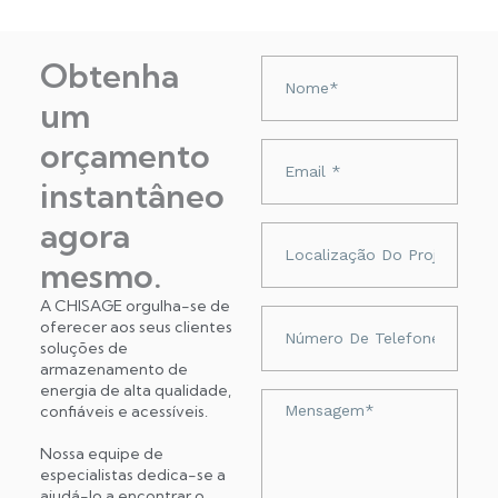
Obtenha
Nazwa
um
orçamento
Adres
e-
instantâneo
mail
agora
Localização
do
mesmo.
projeto
A CHISAGE orgulha-se de
Numer
oferecer aos seus clientes
telefonu
soluções de
armazenamento de
energia de alta qualidade,
Wiadomość
confiáveis ​​e acessíveis.
Nossa equipe de
especialistas dedica-se a
ajudá-lo a encontrar o