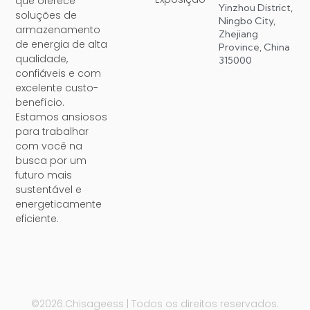
que oferece
Yinzhou District,
soluções de
Ningbo City,
armazenamento
Zhejiang
de energia de alta
Province, China
qualidade,
315000
confiáveis ​​e com
excelente custo-
benefício.
Estamos ansiosos
para trabalhar
com você na
busca por um
futuro mais
sustentável e
energeticamente
eficiente.
©2026.Chisageess | Todos os direitos reservados.