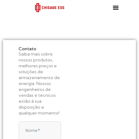
跳
至
内
容
Obtenha rapidamente
Contato
Saiba mais sobre
avaliação
nossos produtos,
Compartilhe suas
melhores preços e
necessidades conosco
soluções de
e entraremos em
armazenamento de
contato em até 8 horas
energia. Nossos
úteis.
engenheiros de
vendas e técnicos
estão à sua
info@chisagess.com
disposição a
+86 150 5749 1826
qualquer momento!
No.1828, Fuqing
N
South Road, Panhuo
a
Street，Yinzhou
z