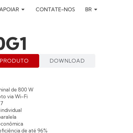
INFORMAÇÃO
OPEN APOIAR
OPEN BR
APOIAR
CONTATE-NOS
BR
0G1
 PRODUTO
DOWNLOAD
minal de 800 W
o via Wi-Fi
67
ndividual
aralela
econômica
eficiência de até 96%