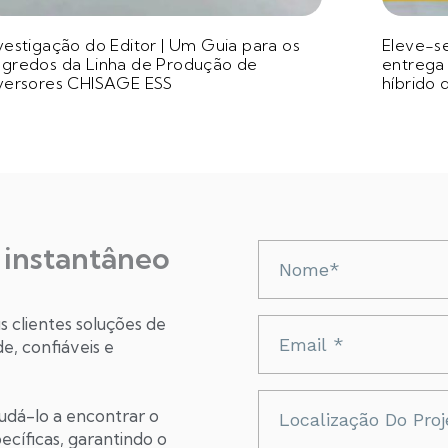
vestigação do Editor | Um Guia para os
Eleve-se
gredos da Linha de Produção de
entrega 
versores CHISAGE ESS
híbrido
instantâneo
Nazwa
 clientes soluções de
Adres
 confiáveis ​​e
e-
mail
Localização
judá-lo a encontrar o
do
ecíficas, garantindo o