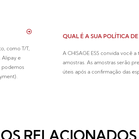
QUAL É A SUA POLÍTICA D
o, como T/T,
A CHISAGE ESS convida você a t
 Alipay e
amostras. As amostras serão pre
a, podemos
úteis após a confirmação das es
yment).
GOS RELACIONADOS