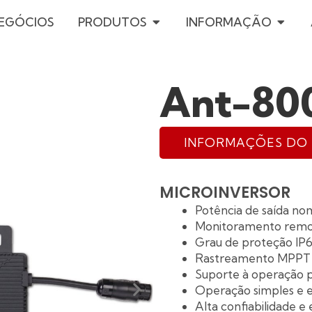
OPEN PRODUTOS
OPEN 
NEGÓCIOS
PRODUTOS
INFORMAÇÃO
Ant-80
INFORMAÇÕES DO
MICROINVERSOR
Potência de saída no
Monitoramento remot
Grau de proteção IP
Rastreamento MPPT i
Suporte à operação p
Operação simples e 
Alta confiabilidade e 