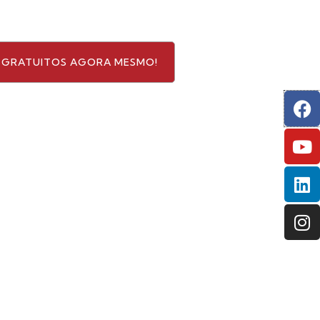
GRATUITOS AGORA MESMO!
F
Y
Li
In