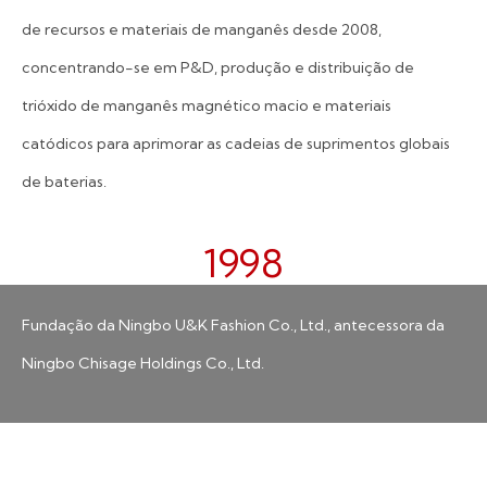
de recursos e materiais de manganês desde 2008,
concentrando-se em P&D, produção e distribuição de
trióxido de manganês magnético macio e materiais
catódicos para aprimorar as cadeias de suprimentos globais
de baterias.
1998
Fundação da Ningbo U&K Fashion Co., Ltd., antecessora da
Ningbo Chisage Holdings Co., Ltd.
2008