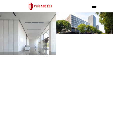
跳
至
内
容