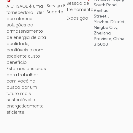
Sessão de
South Road,
Serviço E
A CHISAGE é uma
Treinamento
Panhuo
Suporte
fornecedora líder
Street，
Exposição
que oferece
Yinzhou District,
soluções de
Ningbo City,
armazenamento
Zhejiang
de energia de alta
Province, China
qualidade,
315000
confiáveis ​​e com
excelente custo-
benefício.
Estamos ansiosos
para trabalhar
com você na
busca por um
futuro mais
sustentável e
energeticamente
eficiente.