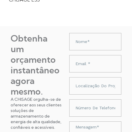
Obtenha
Nazwa
um
orçamento
Adres
e-
instantâneo
mail
agora
Localização
do
mesmo.
projeto
A CHISAGE orgulha-se de
Numer
oferecer aos seus clientes
telefonu
soluções de
armazenamento de
energia de alta qualidade,
Wiadomość
confiáveis ​​e acessíveis.