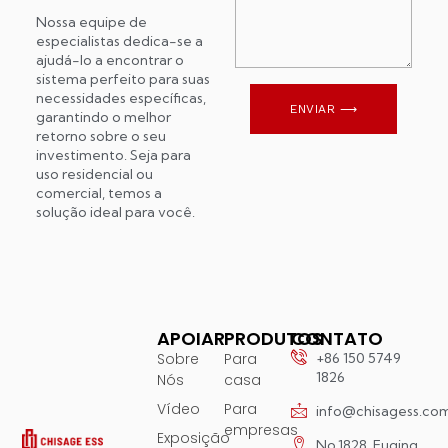
Nossa equipe de
especialistas dedica-se a
ajudá-lo a encontrar o
sistema perfeito para suas
necessidades específicas,
ENVIAR ⟶
garantindo o melhor
retorno sobre o seu
investimento. Seja para
uso residencial ou
comercial, temos a
solução ideal para você.
APOIAR
PRODUTOS
CONTATO
Sobre
Para
+86 150 5749
1826
Nós
casa
Vídeo
Para
info@chisagess.co
empresas
Exposição
No.1828, Fuqing