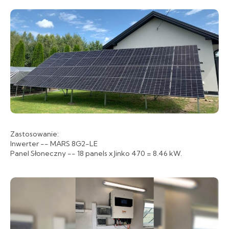
Zastosowanie:
Inwerter -- MARS 8G2-LE
Panel Słoneczny -- 18 panels x Jinko 470 = 8.46 kW.