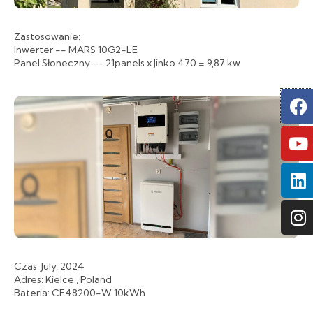
Zastosowanie:
Inwerter -- MARS 10G2-LE
Panel Słoneczny -- 21panels x Jinko 470 = 9,87 kw
F
Y
L
I
Czas: July, 2024
Adres: Kielce , Poland
Bateria: CE48200-W 10kWh