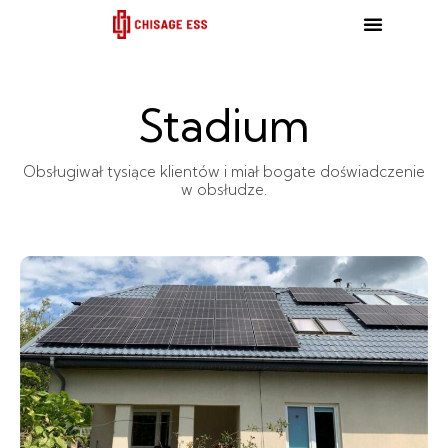
跳
至
内
容
Stadium
Obsługiwał tysiące klientów i miał bogate doświadczenie
w obsłudze.