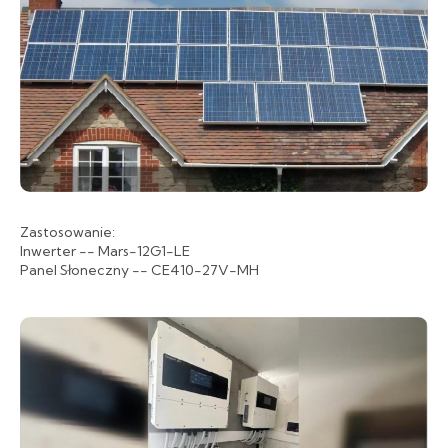
Zastosowanie:
Inwerter -- Mars-12G1-LE
Panel Słoneczny -- CE410-27V-MH