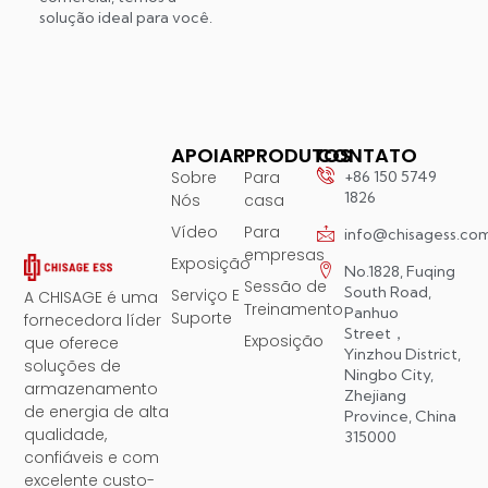
solução ideal para você.
APOIAR
PRODUTOS
CONTATO
Sobre
Para
+86 150 5749
1826
Nós
casa
Vídeo
Para
info@chisagess.co
empresas
Exposição
No.1828, Fuqing
Sessão de
South Road,
Serviço E
A CHISAGE é uma
Treinamento
Panhuo
Suporte
fornecedora líder
Street，
Exposição
que oferece
Yinzhou District,
soluções de
Ningbo City,
armazenamento
Zhejiang
de energia de alta
Province, China
qualidade,
315000
confiáveis ​​e com
excelente custo-