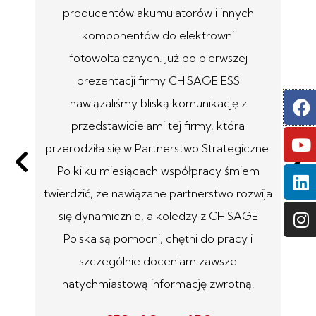
ów
producentów akumulatorów i innych
O
komponentów do elektrowni
c
ie
fotowoltaicznych. Już po pierwszej
or
prezentacji firmy CHISAGE ESS
F
Y
L
I
o
nawiązaliśmy bliską komunikację z
u
przedstawicielami tej firmy, która
r
przerodziła się w Partnerstwo Strategiczne.
p
Po kilku miesiącach współpracy śmiem
pi
y o
twierdzić, że nawiązane partnerstwo rozwija
wy
się dynamicznie, a koledzy z CHISAGE
Polska są pomocni, chętni do pracy i
ko
szczególnie doceniam zawsze
ofe
natychmiastową informację zwrotną.