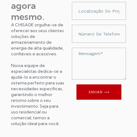
agora
Localização
do
mesmo.
projeto
A CHISAGE orgulha-se de
Numer
oferecer aos seus clientes
telefonu
soluções de
armazenamento de
energia de alta qualidade,
Wiadomość
confiáveis ​​e acessíveis.
Nossa equipe de
especialistas dedica-se a
ajudá-lo a encontrar o
sistema perfeito para suas
necessidades específicas,
ENVIAR ⟶
garantindo o melhor
retorno sobre o seu
investimento. Seja para
uso residencial ou
comercial, temos a
solução ideal para você.