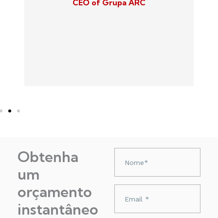
CEO of Grupa ARC
u
Obtenha
Nazwa
um
orçamento
Adres
e-
instantâneo
mail