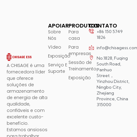
APOIAR
PRODUTOS
CONTATO
Sobre
Para
+86 150 5749
1826
Nós
casa
Vídeo
Para
info@chisagess.co
empresas
Exposição
No.1828, Fuqing
Sessão de
South Road,
Serviço E
A CHISAGE é uma
Treinamento
Panhuo
Suporte
fornecedora líder
Street，
Exposição
que oferece
Yinzhou District,
soluções de
Ningbo City,
armazenamento
Zhejiang
de energia de alta
Province, China
qualidade,
315000
confiáveis ​​e com
excelente custo-
benefício.
Estamos ansiosos
para trabalhar