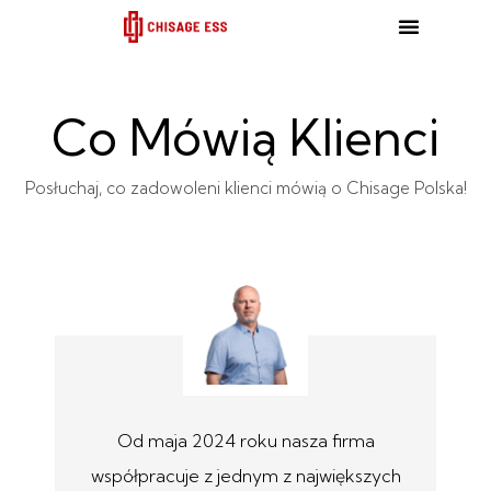
跳
至
内
容
Co Mówią Klienci
Posłuchaj, co zadowoleni klienci mówią o Chisage Polska!
ge
Od maja 2024 roku nasza firma
współpracuje z jednym z największych
C