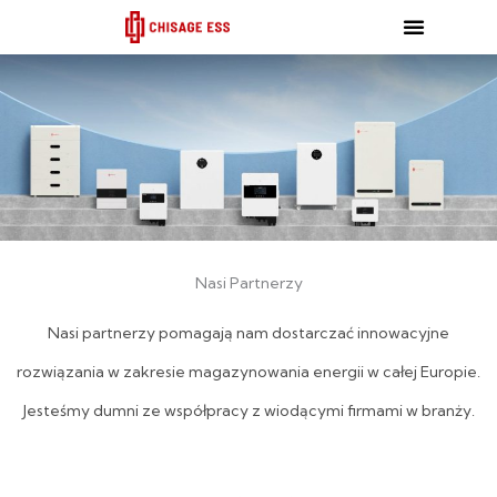
跳
至
内
容
Nasi Partnerzy
Nasi partnerzy pomagają nam dostarczać innowacyjne
rozwiązania w zakresie magazynowania energii w całej Europie.
Jesteśmy dumni ze współpracy z wiodącymi firmami w branży.