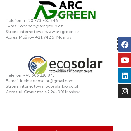
Grupa ARC
Telefon: +420 773 705 346
E-mail: obchod@arcgroup.cz
Strona Internetowa: www.arcgreen.cz
Adres: Mošnov 421, 742 51 Mošnov
F
Y
L
I
Ecosolar
Telefon: +48 606 220 875
E-mail: kielce.ecosolar@gmail.com
Strona Internetowa: ecosolarkielce.pl
Adres: ul. Graniczna 47 26-001 Masłów