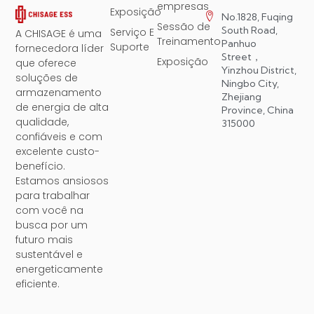
empresas
Exposição
No.1828, Fuqing
Sessão de
South Road,
Serviço E
A CHISAGE é uma
Treinamento
Panhuo
Suporte
fornecedora líder
Street，
Exposição
que oferece
Yinzhou District,
soluções de
Ningbo City,
armazenamento
Zhejiang
de energia de alta
Province, China
qualidade,
315000
confiáveis ​​e com
excelente custo-
benefício.
Estamos ansiosos
para trabalhar
com você na
busca por um
futuro mais
sustentável e
energeticamente
eficiente.