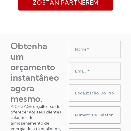
ZOSTAŃ PARTNEREM
Obtenha
Nazwa
um
orçamento
Adres
e-
instantâneo
mail
agora
Localização
do
mesmo.
projeto
A CHISAGE orgulha-se de
Numer
oferecer aos seus clientes
telefonu
soluções de
armazenamento de
energia de alta qualidade,