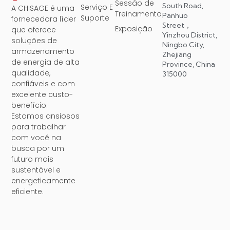
Sessão de
South Road,
Serviço E
A CHISAGE é uma
Treinamento
Panhuo
Suporte
fornecedora líder
Street，
Exposição
que oferece
Yinzhou District,
soluções de
Ningbo City,
armazenamento
Zhejiang
de energia de alta
Province, China
qualidade,
315000
confiáveis ​​e com
excelente custo-
benefício.
Estamos ansiosos
para trabalhar
com você na
busca por um
futuro mais
sustentável e
energeticamente
eficiente.