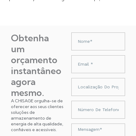
Obtenha
Nazwa
um
orçamento
Adres
e-
instantâneo
mail
agora
Localização
do
mesmo.
projeto
A CHISAGE orgulha-se de
Numer
oferecer aos seus clientes
telefonu
soluções de
armazenamento de
energia de alta qualidade,
Wiadomość
confiáveis ​​e acessíveis.