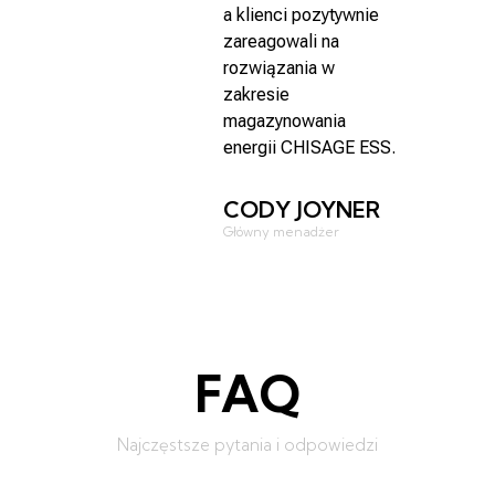
a klienci pozytywnie
ności
zareagowali na
oleni
rozwiązania w
ISAGE
zakresie
magazynowania
energii CHISAGE ESS.
CODY JOYNER
Główny menadżer
FAQ
Najczęstsze pytania i odpowiedzi