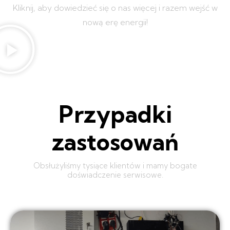
Kliknij, aby dowiedzieć się o nas więcej i razem wejść w
nową erę energii!
Przypadki
zastosowań
Obsłużyliśmy tysiące klientów i mamy bogate
doświadczenie serwisowe.