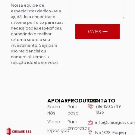
Nossa equipe de
especialistas dedica-se a
ajudá-lo a encontrar o
sistema perfeito para suas
necessidades específicas,
ENVIAR ⟶
garantindo o melhor
retorno sobre o seu
investimento. Seja para
uso residencial ou
comercial, temos a
solução ideal para você.
APOIAR
PRODUTOS
CONTATO
Sobre
Para
+86 150 5749
1826
Nós
casa
Vídeo
Para
info@chisagess.co
empresas
Exposição
No.1828, Fuqing