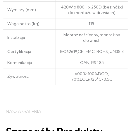
420W x 800H x 250D (bez nóżki
Wymiary (mm)
do montażu w drzwiach)
Waga netto (kg)
115
Montaż naścienny, montaż na
Instalacja
drzwiach
Certyfikacja
IEC62619,CE-EMC, ROHS, UN38.3
Komunikacja
CAN, RS485
6000≥100%DOD,
Żywotność
70%EOL@25°C/0.5C
NASZA GALERIA