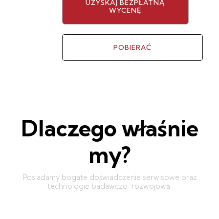
UZYSKAJ BEZPŁATNĄ
WYCENĘ
POBIERAĆ
Dlaczego właśnie
my?
Posiadamy bogate doświadczenie serwisowe oraz
technologię badawczo-rozwojową.