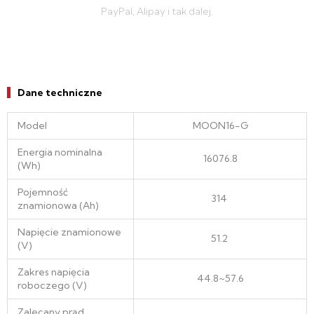
PayPal, Alipay i tak dalej.
Dane techniczne
Model
MOON16-G
Energia nominalna
16076.8
(Wh)
Pojemność
314
znamionowa (Ah)
Napięcie znamionowe
51.2
(V)
Zakres napięcia
44.8~57.6
roboczego (V)
Zalecany prąd