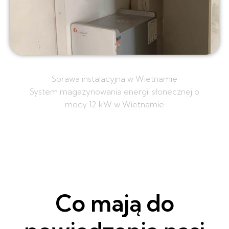
Sprawa instalacyjna w Wietnamie
System magazynowania energii słonecznej o
mocy 12 kW w Wietnamie
Co mają do