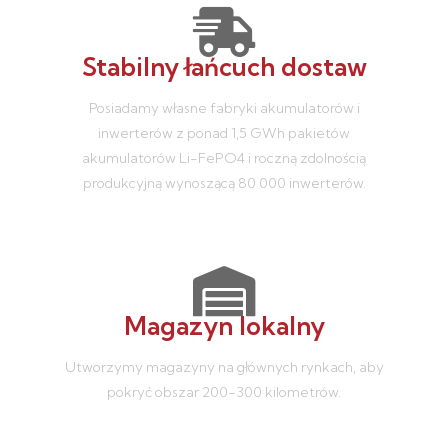
Stabilny łańcuch dostaw
Posiadamy własne fabryki akumulatorów i
inwerterów z ponad 1,5 GWh pakietów
akumulatorów Li-FePO4 i roczną zdolnością
produkcyjną wynoszącą 80 000 inwerterów.
Magazyn lokalny
Utworzymy magazyny na głównych rynkach, aby
pokryć obszar 200-300 kilometrów.