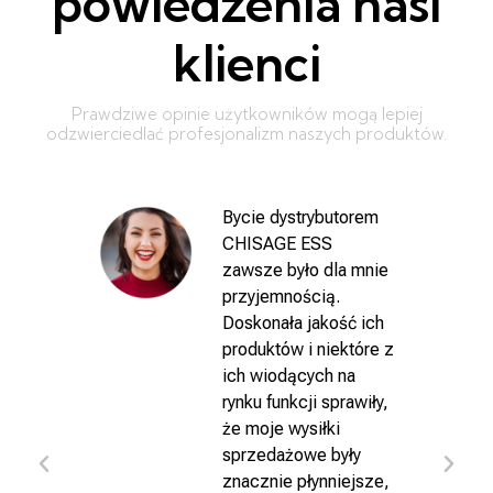
powiedzenia nasi
klienci
Prawdziwe opinie użytkowników mogą lepiej
odzwierciedlać profesjonalizm naszych produktów.
Bycie dystrybutorem
CHISAGE ESS
zawsze było dla mnie
przyjemnością.
Doskonała jakość ich
GE
produktów i niektóre z
asze
ich wiodących na
rynku funkcji sprawiły,
y
że moje wysiłki
sprzedażowe były
as
znacznie płynniejsze,