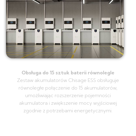
Obsługa do 15 sztuk baterii równolegle
Zestaw akumulatorów Chisage ESS obsługuje
równoległe połączenie do 15 akumulatorów,
umożliwiając rozszerzenie pojemności
akumulatora i zwiększenie mocy wyjściowej
zgodnie z potrzebami energetycznymi.