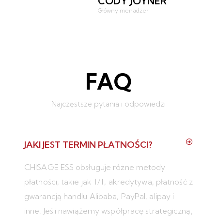
CODY JOYNER
Główny menadżer
FAQ
Najczęstsze pytania i odpowiedzi
JAKI JEST TERMIN PŁATNOŚCI?
CHISAGE ESS obsługuje różne metody
płatności, takie jak T/T, akredytywa, płatność z
gwarancją handlu Alibaba, PayPal, alipay i
inne. Jeśli nawiążemy współpracę strategiczną,