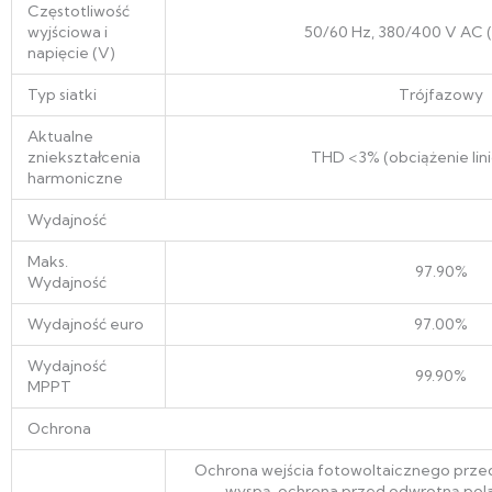
Częstotliwość
wyjściowa i
50/60 Hz, 380/400 V AC (
napięcie (V)
Typ siatki
Trójfazowy
Aktualne
zniekształcenia
THD <3% (obciążenie lin
harmoniczne
Wydajność
Maks.
97.90%
Wydajność
Wydajność euro
97.00%
Wydajność
99.90%
MPPT
Ochrona
Ochrona wejścia fotowoltaicznego przed
wyspą, ochrona przed odwrotną polar