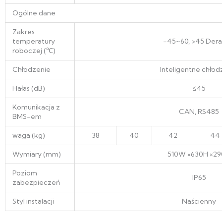
Ogólne dane
Zakres
temperatury
-45~60, >45 Dera
roboczej (℃)
Chłodzenie
Inteligentne chłod
Hałas (dB)
≤45
Komunikacja z
CAN, RS485
BMS-em
waga (kg)
38
40
42
44
Wymiary (mm)
510W ×630H ×2
Poziom
IP65
zabezpieczeń
Styl instalacji
Naścienny