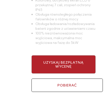
Kolorowy, dotykowy ekran LCD o
przekątnej 7 cali, stopień ochrony
IP65
Obsługa równoległego połączenia
falowników o różnej mocy
Obsługa ładowania/rozładowywania
baterii zgodnie z ustawieniami czasu
100% niezrównoważona moc
wyjściowa, maksymalna moc
wyjściowa na fazę do 5kW
UZYSKAJ BEZPŁATNĄ
WYCENĘ
POBIERAĆ