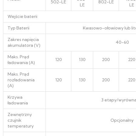
5G2-LE
8G2-LE
LE
LE
Wejście baterii
Typ Baterii
Kwasowo-ołowiowy lub li
Zakres napięcia
40-60
akumulatora (V)
Maks. Prąd
120
130
200
220
ładowania (A)
Maks. Prąd
rozładowania
120
130
200
220
(A)
Krzywa
3 etapy/wyrówna
ładowania
Zewnętrzny
czujnik
Opcjonalny
temperatury