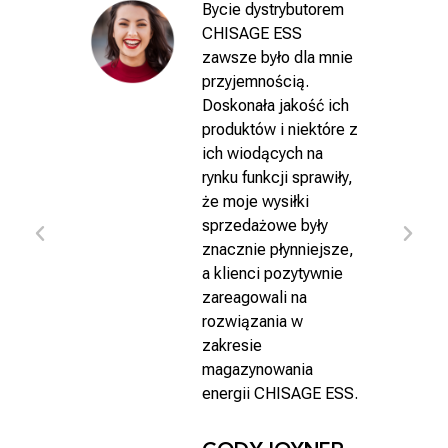
Bycie dystrybutorem
CHISAGE ESS
zawsze było dla mnie
przyjemnością.
Doskonała jakość ich
GE
produktów i niektóre z
asze
ich wiodących na
rynku funkcji sprawiły,
y
że moje wysiłki
sprzedażowe były
as
znacznie płynniejsze,
a klienci pozytywnie
ności
zareagowali na
oleni
rozwiązania w
ISAGE
zakresie
magazynowania
energii CHISAGE ESS.