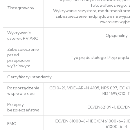
fotowoltaicznego, i
Zintegrowany
Wykrywanie rezystora, moduł monitoro
zabezpieczenie nadprądowe na wyjści
zwarciem wyjśc
Wykrywanie
Opcjonalny
usterek PV ARC
Zabezpieczenie
przed
Typ prądu stałego II/typ prądu
przepięciem
wyjściowym
Certyfikaty i standardy
Rozporządzenie
CEI 0-21, VDE-AR-N 4105, NRS 097, IEC 61
w sprawie sieci
RD 1699,C10-1
Przepisy
IEC/EN62109-1, IEC/E
bezpieczeństwa
IEC/EN 61000-6-1,IEC/EN 61000-6-2, 
EMC
61000-6-4