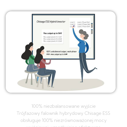
100% niezbalansowane wyjście
Trójfazowy falownik hybrydowy Chisage ESS
obsługuje 100% niezrównoważonej mocy