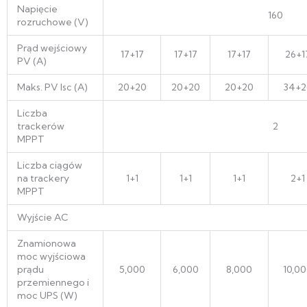
Napięcie
160
rozruchowe (V)
Prąd wejściowy
17+17
17+17
17+17
26+1
PV (A)
Maks. PV Isc (A)
20+20
20+20
20+20
34+2
Liczba
trackerów
2
MPPT
Liczba ciągów
na trackery
1+1
1+1
1+1
2+1
MPPT
Wyjście AC
Znamionowa
moc wyjściowa
prądu
5,000
6,000
8,000
10,0
przemiennego i
moc UPS (W)