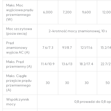
Maks. Moc
wyjściowa prądu
6,000
7,200
9,600
12,0
przemiennego
(W)
Moc szczytowa
2-krotność mocy znamionowej, 10 s
(poza siecią)
Prąd
znamionowy
7.6/7.3
9.1/8.7
12.1/11.6
15.2/1
wyjścia AC (A)
Maks. Prąd
11.4/10.9
13.6/13
18.2/17.4
22.7/2
przemienny (A)
Maks. Ciągłe
przejście prądu
30
30
30
50
przemiennego
(A)
Współczynnik
0,8 prowadzi do 0,8 o
mocy