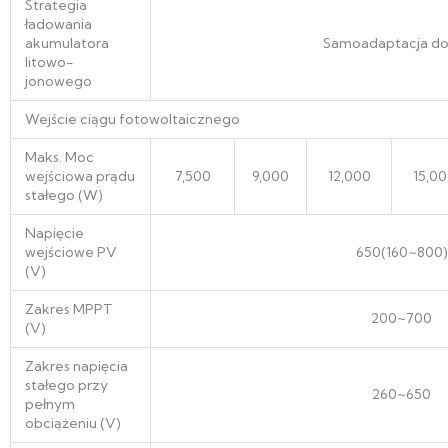
Strategia
ładowania
akumulatora
Samoadaptacja d
litowo-
jonowego
Wejście ciągu fotowoltaicznego
Maks. Moc
wejściowa prądu
7,500
9,000
12,000
15,0
stałego (W)
Napięcie
wejściowe PV
650(160~800)
(V)
Zakres MPPT
200~700
(V)
Zakres napięcia
stałego przy
260~650
pełnym
obciążeniu (V)