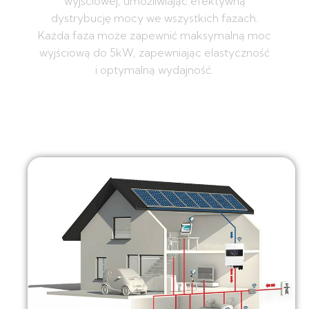
wyjściowej, umożliwiając efektywną
dystrybucję mocy we wszystkich fazach.
Każda faza może zapewnić maksymalną moc
wyjściową do 5kW, zapewniając elastyczność
i optymalną wydajność.