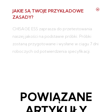
JAKIE SĄ TWOJE PRZYKŁADOWE
ZASADY?
CHISAGE ESS zaprasza do przetestowania
naszej jakości na podstawie próbki. Próbki
zostaną przygotowane i wysłane w ciągu 7 dni
roboczych od potwierdzenia specyfikacji.
POWIĄZANE
ARTYKUŁY