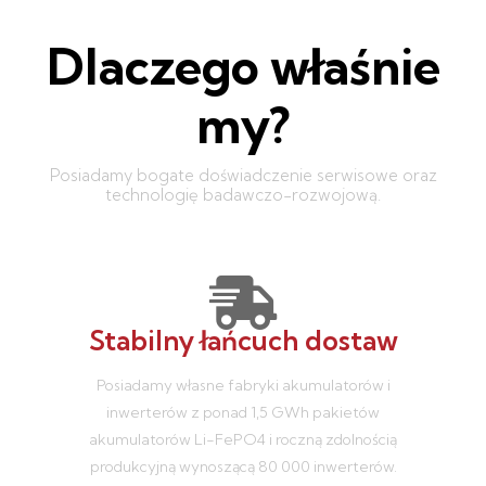
Dlaczego właśnie
my?
Posiadamy bogate doświadczenie serwisowe oraz
technologię badawczo-rozwojową.
Stabilny łańcuch dostaw
Posiadamy własne fabryki akumulatorów i
inwerterów z ponad 1,5 GWh pakietów
akumulatorów Li-FePO4 i roczną zdolnością
produkcyjną wynoszącą 80 000 inwerterów.