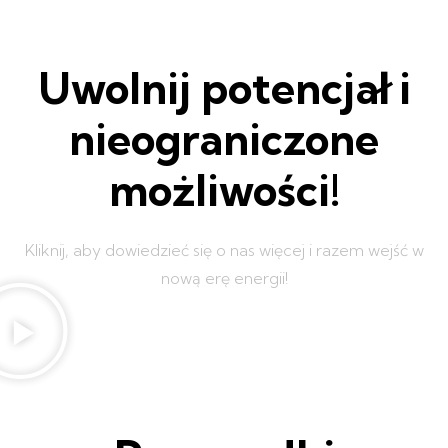
Uwolnij potencjał i
nieograniczone
możliwości!
Kliknij, aby dowiedzieć się o nas więcej i razem wejść w
nową erę energii!