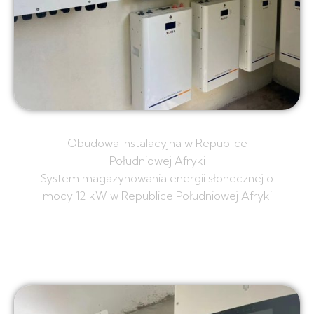
Obudowa instalacyjna w Republice
Południowej Afryki
System magazynowania energii słonecznej o
mocy 12 kW w Republice Południowej Afryki