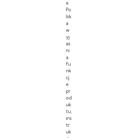
e
Po
lsk
a
w
yj
aś
ni
ą
fu
nk
cj
e
pr
od
uk
tu,
ins
tr
uk