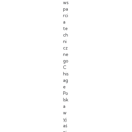
ws
pa
rci
a
te
ch
ni
cz
ne
go
C
his
ag
e
Po
lsk
a
w
yj
aś