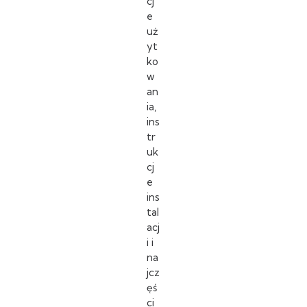
cj
e
uż
yt
ko
w
an
ia,
ins
tr
uk
cj
e
ins
tal
acj
i i
na
jcz
ęś
ci