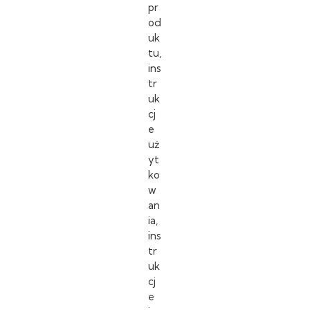
pr
od
uk
tu,
ins
tr
uk
cj
e
uż
yt
ko
w
an
ia,
ins
tr
uk
cj
e