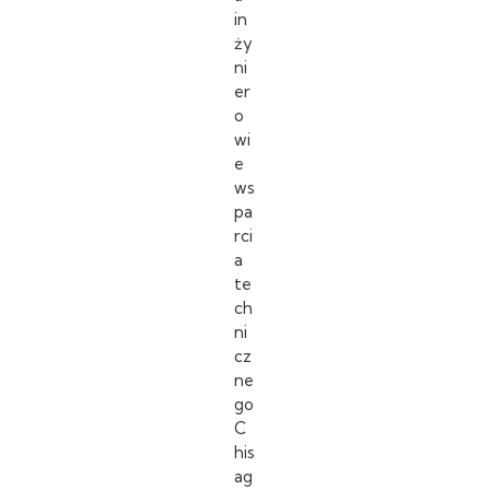
in
ży
ni
er
o
wi
e
ws
pa
rci
a
te
ch
ni
cz
ne
go
C
his
ag