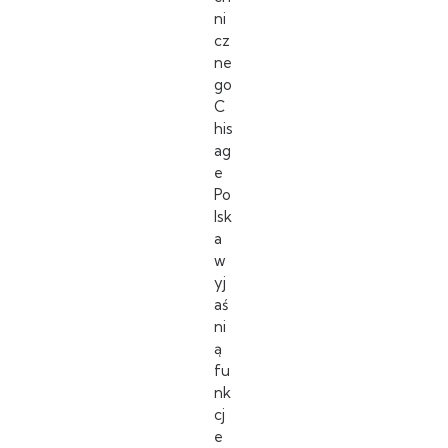
ni
cz
ne
go
C
his
ag
e
Po
lsk
a
w
yj
aś
ni
ą
fu
nk
cj
e