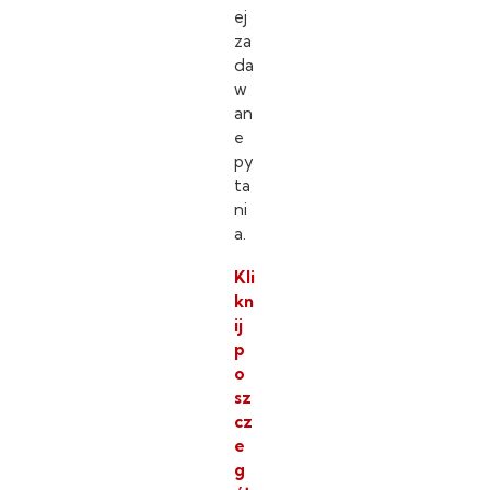
ej
za
da
w
an
e
py
ta
ni
a.
Kli
kn
ij
p
o
sz
cz
e
g