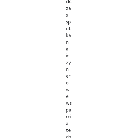
dc
za
s
sp
ot
ka
ni
a
in
ży
ni
er
o
wi
e
ws
pa
rci
a
te
ch