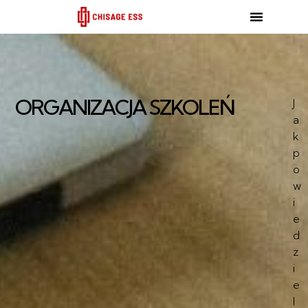
跳
至
内
容
ORGANIZACJA SZKOLEŃ
J
a
k
p
o
w
i
e
d
z
i
e
l