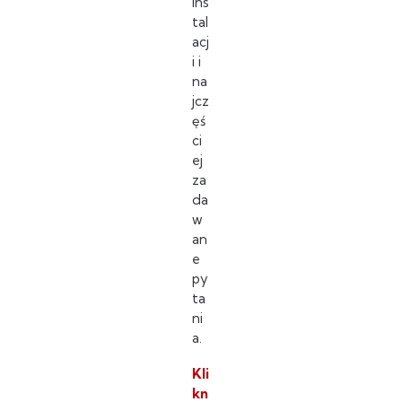
ins
tal
acj
i i
na
jcz
ęś
ci
ej
za
da
w
an
e
py
ta
ni
a.
Kli
kn