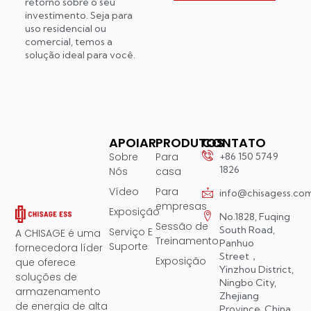
retorno sobre o seu
investimento. Seja para
uso residencial ou
comercial, temos a
solução ideal para você.
APOIAR
PRODUTOS
CONTATO
Sobre
Para
+86 150 5749
1826
Nós
casa
Vídeo
Para
info@chisagess.co
empresas
Exposição
No.1828, Fuqing
Sessão de
South Road,
Serviço E
A CHISAGE é uma
Treinamento
Panhuo
Suporte
fornecedora líder
Street，
Exposição
que oferece
Yinzhou District,
soluções de
Ningbo City,
armazenamento
Zhejiang
de energia de alta
Province, China