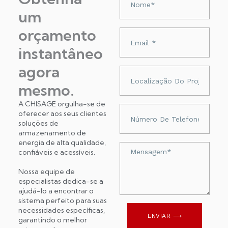
um
orçamento
Adres
e-
instantâneo
mail
agora
Localização
do
mesmo.
projeto
A CHISAGE orgulha-se de
Numer
oferecer aos seus clientes
telefonu
soluções de
armazenamento de
energia de alta qualidade,
Wiadomość
confiáveis ​​e acessíveis.
Nossa equipe de
especialistas dedica-se a
ajudá-lo a encontrar o
sistema perfeito para suas
necessidades específicas,
ENVIAR ⟶
garantindo o melhor