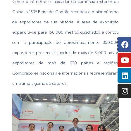
Como barômetro e indicador do comércio exterior da
China, a 133ª Feira de Cantão recebeu o maior número
de expositores de sua história. A área de exposição
expandiu-se para 150.000 metros quadrados e contou
F
Y
L
I
com a participação de aproximadamente 350.000
expositores presenciais, incluindo mais de 9.000 novos
expositores de mais de 220 países e regiões.
Compradores nacionais e internacionais representaram
uma ampla gama de setores.