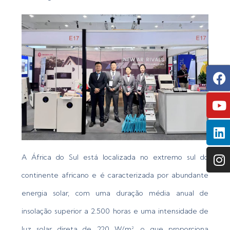
F
Y
L
I
A África do Sul está localizada no extremo sul do
continente africano e é caracterizada por abundante
energia solar, com uma duração média anual de
insolação superior a 2.500 horas e uma intensidade de
luz solar direta de 220 W/m², o que proporciona