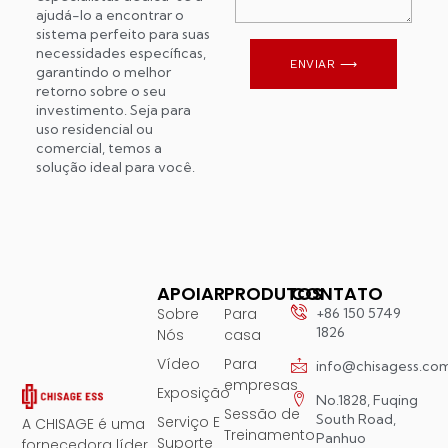
ajudá-lo a encontrar o
sistema perfeito para suas
necessidades específicas,
ENVIAR ⟶
garantindo o melhor
retorno sobre o seu
investimento. Seja para
uso residencial ou
comercial, temos a
solução ideal para você.
APOIAR
PRODUTOS
CONTATO
Sobre
Para
+86 150 5749
1826
Nós
casa
Vídeo
Para
info@chisagess.co
empresas
Exposição
No.1828, Fuqing
Sessão de
South Road,
Serviço E
A CHISAGE é uma
Treinamento
Panhuo
Suporte
fornecedora líder