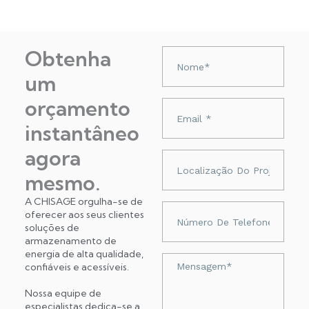
Obtenha
Nazwa
um
orçamento
Adres
e-
instantâneo
mail
agora
Localização
do
mesmo.
projeto
A CHISAGE orgulha-se de
Numer
oferecer aos seus clientes
telefonu
soluções de
armazenamento de
energia de alta qualidade,
Wiadomość
confiáveis ​​e acessíveis.
Nossa equipe de
especialistas dedica-se a